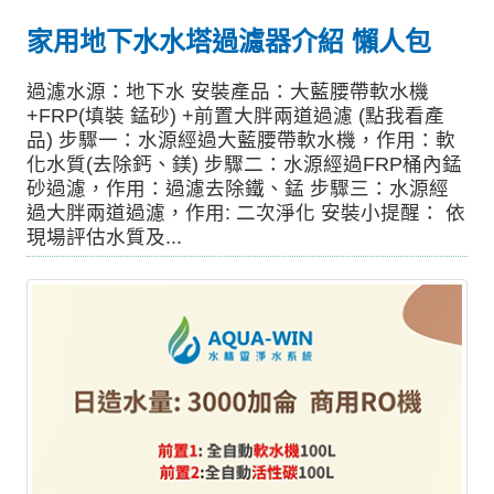
家用地下水水塔過濾器介紹 懶人包
過濾水源：地下水 安裝產品：大藍腰帶軟水機
+FRP(填裝 錳砂) +前置大胖兩道過濾 (點我看產
品) 步驟一：水源經過大藍腰帶軟水機，作用：軟
化水質(去除鈣、鎂) 步驟二：水源經過FRP桶內錳
砂過濾，作用：過濾去除鐵、錳 步驟三：水源經
過大胖兩道過濾，作用: 二次淨化 安裝小提醒： 依
現場評估水質及...