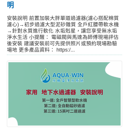
明
安裝說明 前置加裝大胖單道過濾器(濾心搭配棉質
濾心)→初步過濾大型泥砂雜質 全戶紅腰帶軟水機
→針對水質進行軟化 水垢剋星，讓您享受無水垢
淨水生活 小提醒： 電磁閥與馬達為師傅現場評估
後安裝 建議安裝前可先提供照片或預約現場勘驗
場地 更多產品資料： https:/...