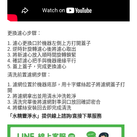
更換濾心步驟：
濾心更換口於機器左側上方打開蓋子
逆時針旋轉濾心後將濾心取出
將新濾心放入順時間旋轉鎖緊
確認濾心把手與機器邊緣平行
蓋上蓋子，完成更換濾心
清洗前置濾網步驟：
濾網位置於機器底部，用十字螺絲起子將濾網蓋子打
開
將濾網拿出並用清水沖洗乾淨
清洗完畢後將濾網對準洞口放回確認密合
將螺絲安裝回去即完成清洗
「水精靈淨水」提供線上諮詢/直接下單服務