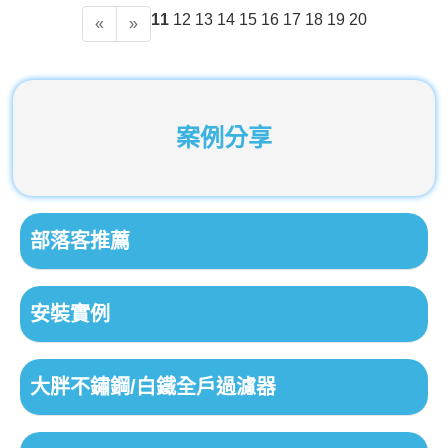
11
12
13
14
15
16
17
18
19
20
P
N
«
»
r
e
e
x
v
t
i
o
案例分享
u
s
部落客推薦
安裝實例
大胖不鏽鋼/白鐵全戶過濾器