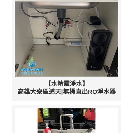
【水精靈淨水】
高雄大寮區透天|無桶直出RO淨水器