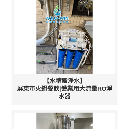
【水精靈淨水】
屏東市火鍋餐飲|營業用大流量RO淨
水器