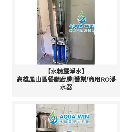
【水精靈淨水】
高雄鳳山區餐廳廚房|營業/商用RO淨
水器