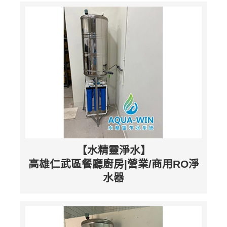
【水精靈淨水】
高雄仁武區餐廳廚房|營業/商用RO淨
水器