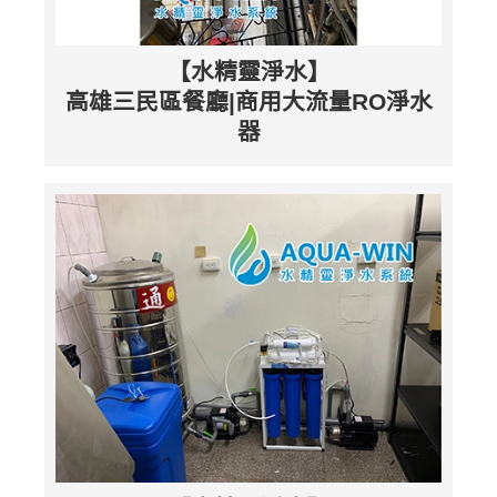
【水精靈淨水】
高雄三民區餐廳|商用大流量RO淨水
器