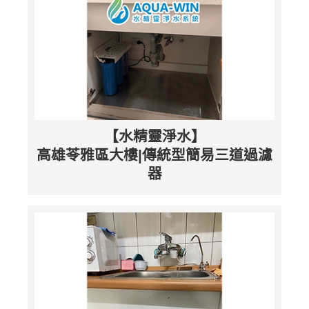
【水精靈淨水】
高雄苓雅區大樓|傳統型簡易三道過濾
器