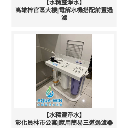
【水精靈淨水】
高雄梓官區大樓|電解水機搭配前置過
濾
【水精靈淨水】
彰化員林市公寓|家用簡易三道過濾器