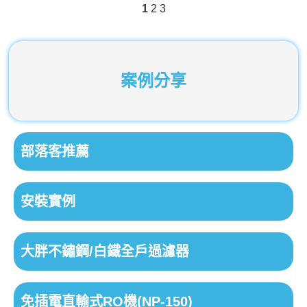
1
2
3
案例分享
部落客推薦
安裝實例
大胖不鏽鋼/白鐵全戶過濾器
免插電直輸式RO機(NP-150)