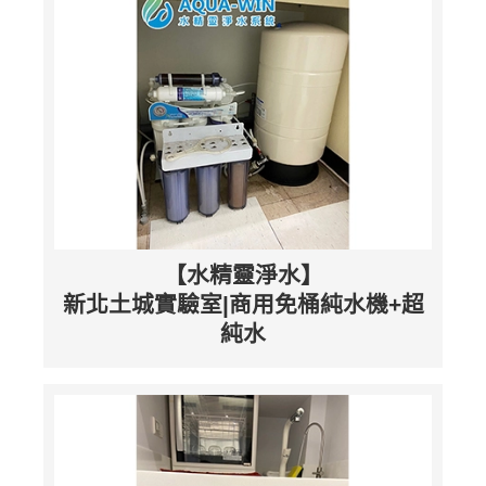
【水精靈淨水】
新北土城實驗室|商用免桶純水機+超
純水