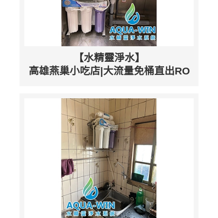
【水精靈淨水】
高雄燕巢小吃店|大流量免桶直出RO