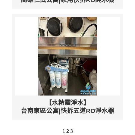
【水精靈淨水】
台南東區公寓|快拆五道RO淨水器
1
2
3