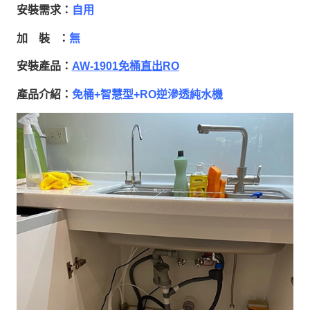
安裝需求：
自用
加 裝 ：
無
安裝產品：
AW-1901免桶直出RO
產品介紹：
免桶+智慧型+RO逆滲透純水機