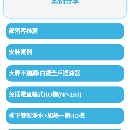
案例分享
部落客推薦
安裝實例
大胖不鏽鋼/白鐵全戶過濾器
免插電直輸式RO機(NP-150)
櫥下雙效淨水+加熱一體RO機