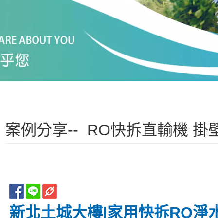
案例分享-- RO快拆直輸機 掛壁式
新北土城大樓|家用快拆RO淨